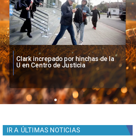
Vozinha firma contrato con Colo
Colo como nuevo arquero
IR A
ÚLTIMAS NOTICIAS