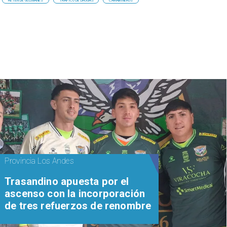
RETÉN DE GUZMANES
TRÁFICO DE DROGAS
CARABINEROS
Provincia Los Andes
Trasandino apuesta por el
ascenso con la incorporación
de tres refuerzos de renombre