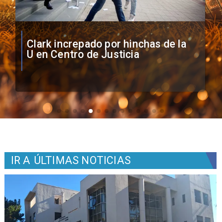
Vozinha firma contrato con Colo
Colo como nuevo arquero
IR A
ÚLTIMAS NOTICIAS