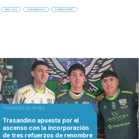
PARÍS 2024
TEAM PARACHILE
FLORENCIA PÉREZ
Provincia Los Andes
Trasandino apuesta por el
ascenso con la incorporación
de tres refuerzos de renombre