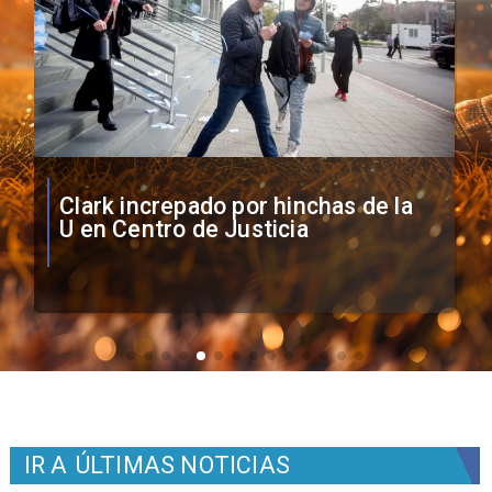
Vozinha firma contrato con Colo
Colo como nuevo arquero
IR A
ÚLTIMAS NOTICIAS