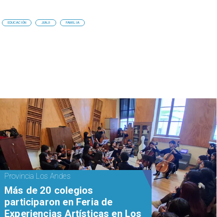
EDUCACIÓN
JUNJI
FAMILIA
Provincia Los Andes
Más de 20 colegios
participaron en Feria de
Experiencias Artísticas en Los