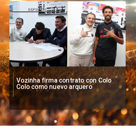
DEPORTES
O'Higgins cae por penales ante
Boca Juniors en Copa
Sudamericana