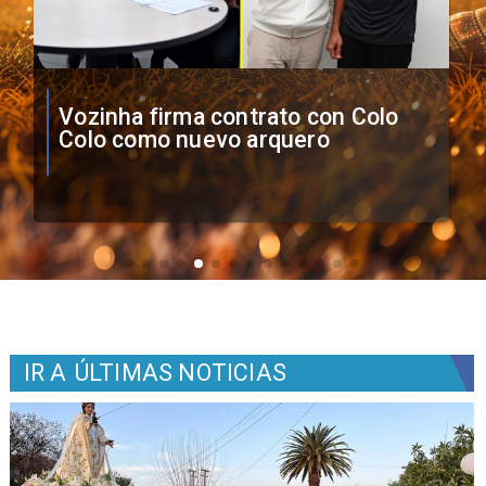
O'Higgins cae por penales ante
Boca Juniors en Copa
Sudamericana
IR A
ÚLTIMAS NOTICIAS