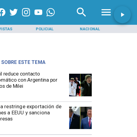
VISTAS
POLICIAL
NACIONAL
INI
 SOBRE ESTE TEMA
il reduce contacto
omático con Argentina por
os de Milei
a restringe exportación de
es a EEUU y sanciona
resas