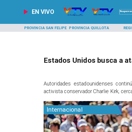
EN VIVO
A LOS ANDES
PROVINCIA SAN FELIPE
PROVINCIA QUILLOTA
REG
Estados Unidos busca a at
Autoridades estadounidenses contin
activista conservador Charlie Kirk, cer
Internacional