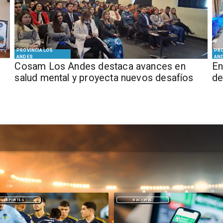
PROVINCIA LOS
PRO
ANDES
AN
Cosam Los Andes destaca avances en
En
salud mental y proyecta nuevos desafíos
de
NACIONAL
DEPORTES