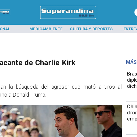
IONAL
MEDIOAMBIENTE
CULTURA Y DEPORTES
ENTRE
acante de Charlie Kirk
MÁS
Bras
dipl
dich
úan la búsqueda del agresor que mató a tiros al
cano a Donald Trump.
Chin
dron
emp