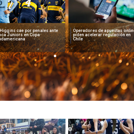
peradores de apuestas online
Fallece Lucy López Cruz,
den acelerar regulación en
primera medallista chilena en
ile
Juegos Panamericanos