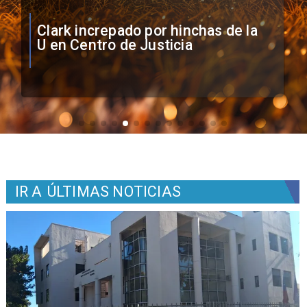
Vozinha firma contrato con Colo
Colo como nuevo arquero
IR A
ÚLTIMAS NOTICIAS