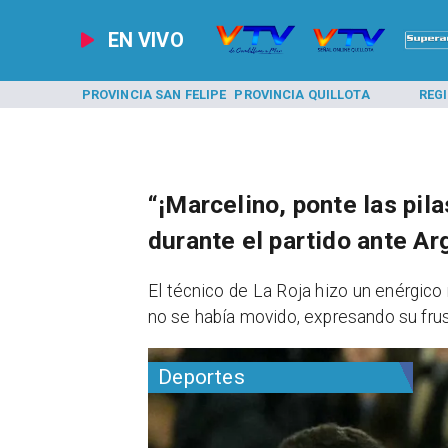
EN VIVO
A LOS ANDES
PROVINCIA SAN FELIPE
PROVINCIA QUILLOTA
REG
“¡Marcelino, ponte las pil
durante el partido ante Ar
El técnico de La Roja hizo un enérgic
no se había movido, expresando su frust
Deportes