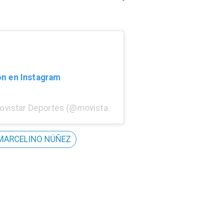
ón en Instagram
Una publicación compartida por Movistar Deportes (@movistardeportesperu)
MARCELINO NÚÑEZ