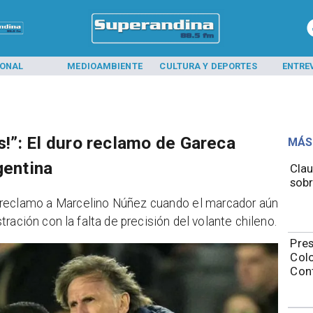
IONAL
MEDIOAMBIENTE
CULTURA Y DEPORTES
ENTRE
as!”: El duro reclamo de Gareca
MÁS
gentina
Clau
sobr
o reclamo a Marcelino Núñez cuando el marcador aún
ración con la falta de precisión del volante chileno.
Pres
Colo
Con