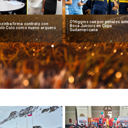
Higgins cae por penales ante
Operadores de apuestas onlin
oca Juniors en Copa
piden acelerar regulación en
udamericana
Chile