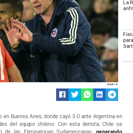
La R
anfi
Fisc
para
Sart
@elpaiscali
do en Buenos Aires, donde cayó 3-0 ante Argentina en
des del equipo chileno. Con esta derrota, Chile se
ón de las Eliminatorias Sudamericanas,
generando