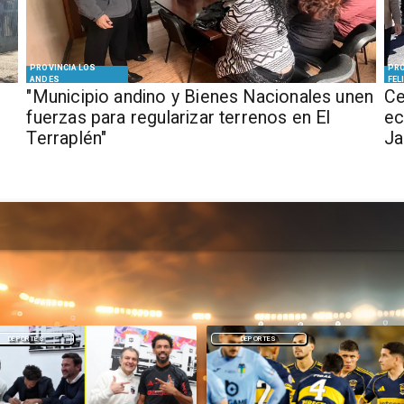
PROVINCIA LOS
PRO
ANDES
FEL
"Municipio andino y Bienes Nacionales unen
Ce
fuerzas para regularizar terrenos en El
ec
Terraplén"
J
DEPORTES
NACIONAL