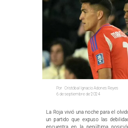
Cristóbal Ignacio Adones Reyes
Por
6 de septiembre de 2024
La Roja vivió una noche para el olvi
un partido que expuso las debilida
encuentra en la penúltima posici