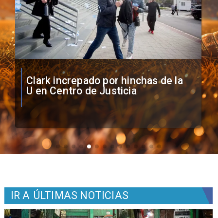
Vozinha firma contrato con Colo
Colo como nuevo arquero
IR A
ÚLTIMAS NOTICIAS