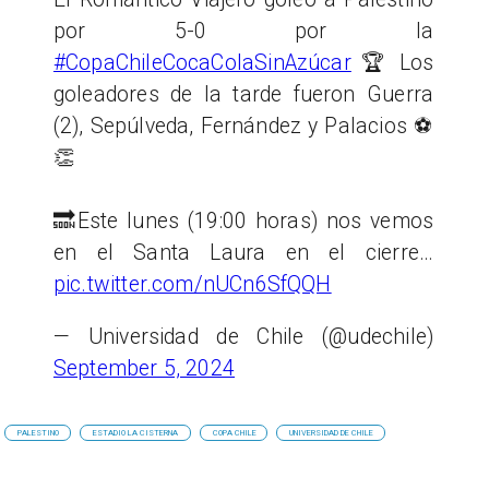
por 5-0 por la
#CopaChileCocaColaSinAzúcar
🏆 Los
goleadores de la tarde fueron Guerra
(2), Sepúlveda, Fernández y Palacios ⚽️
👏
🔜Este lunes (19:00 horas) nos vemos
en el Santa Laura en el cierre…
pic.twitter.com/nUCn6SfQQH
— Universidad de Chile (@udechile)
September 5, 2024
PALESTINO
ESTADIO LA CISTERNA
COPA CHILE
UNIVERSIDAD DE CHILE