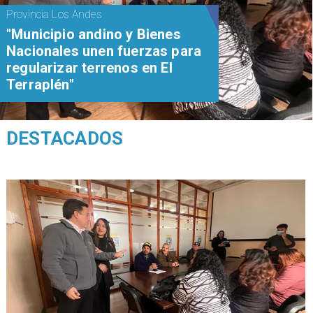
Provincia Los Andes
"Municipio andino y Bienes
Nacionales unen fuerzas para
regularizar terrenos en El
Terraplén"
DESTACADOS