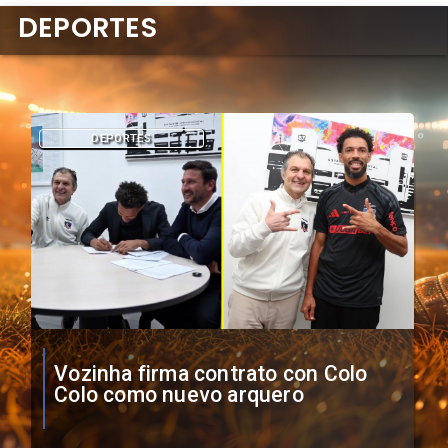
DEPORTES
DEPORTES
O'Higgins cae por penales ante
Boca Juniors en Copa
Sudamericana