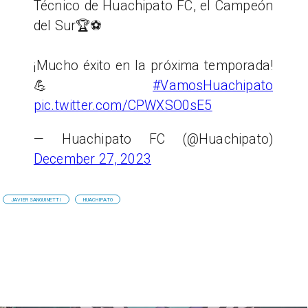
Técnico de Huachipato FC, el Campeón
del Sur🏆⚽️
¡Mucho éxito en la próxima temporada!
💪
#VamosHuachipato
pic.twitter.com/CPWXSO0sE5
— Huachipato FC (@Huachipato)
December 27, 2023
JAVIER SANGUINETTI
HUACHIPATO