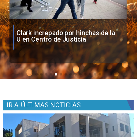
Vozinha firma contrato con Colo
Colo como nuevo arquero
IR A
ÚLTIMAS NOTICIAS