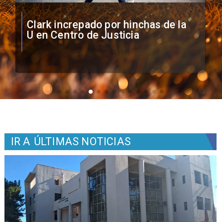
Vozinha firma contrato con Colo
Colo como nuevo arquero
IR A
ÚLTIMAS NOTICIAS