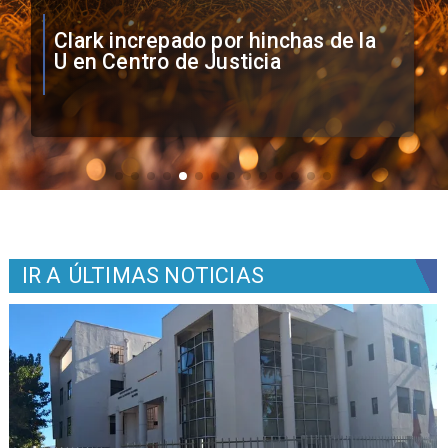
Vozinha firma contrato con Colo
Colo como nuevo arquero
IR A
ÚLTIMAS NOTICIAS