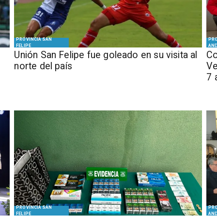
PROVINCIA SAN
PRO
FELIPE
AN
Unión San Felipe fue goleado en su visita al
Co
norte del país
Ve
7 
PROVINCIA SAN
PRO
FELIPE
AN