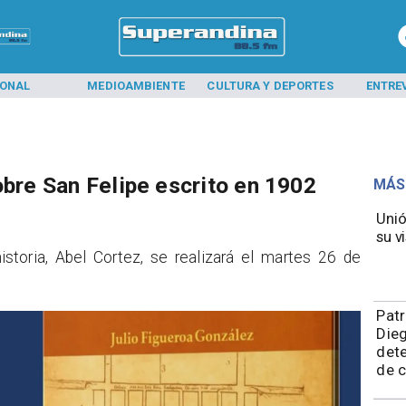
IONAL
MEDIOAMBIENTE
CULTURA Y DEPORTES
ENTRE
obre San Felipe escrito en 1902
MÁS
Unió
su vi
historia, Abel Cortez, se realizará el martes 26 de
​Pat
Die
dete
de 