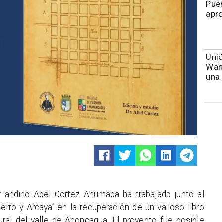
Puen
apr
Unió
Wand
una 
or andino Abel Cortez Ahumada ha trabajado junto al
rro y Arcaya” en la recuperación de un valioso libro
ural del valle de Aconcagua. El proyecto fue posible