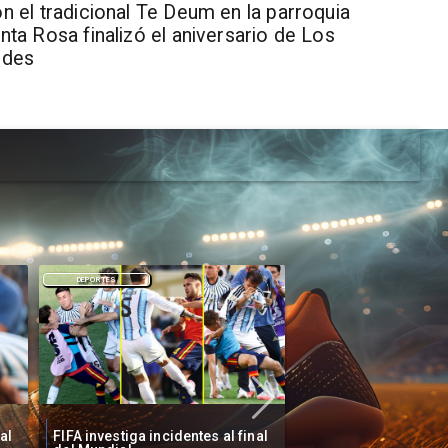
n el tradicional Te Deum en la parroquia
nta Rosa finalizó el aniversario de Los
ndes
DEPORTES
DEPORTES
al
España gana su segundo
Lionel Messi llora t