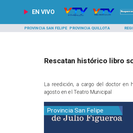
EN VIVO
A LOS ANDES
PROVINCIA SAN FELIPE
PROVINCIA QUILLOTA
REG
Rescatan histórico libro s
​La reedición, a cargo del doctor en 
agosto en el Teatro Municipal
Provincia San Felipe