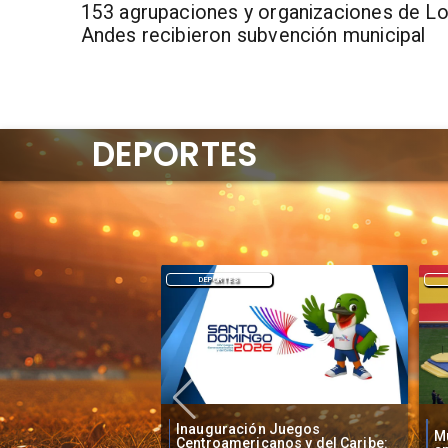
153 agrupaciones y organizaciones de L
Andes recibieron subvención municipal
DEPORTES
DEPORTES
ón Juegos
Mundial 2030: Seis países
Me
canos y del Caribe: