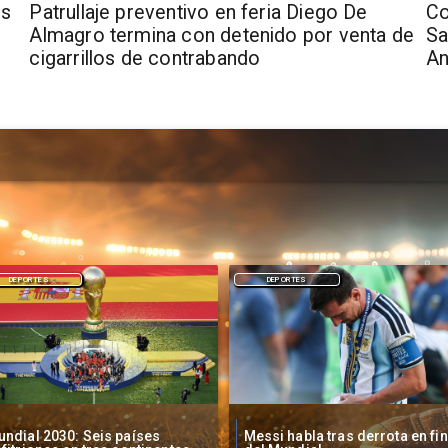
os
​Patrullaje preventivo en feria Diego De
Co
Almagro termina con detenido por venta de
Sa
cigarrillos de contrabando
A
DEPORTES
DEPORTES
ssi habla tras derrota en final
FIFA investiga incidentes al fin