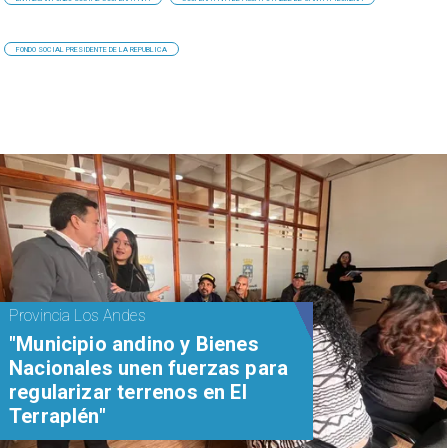
FONDO SOCIAL PRESIDENTE DE LA REPUBLICA
Provincia Los Andes
"Municipio andino y Bienes
Nacionales unen fuerzas para
regularizar terrenos en El
Terraplén"