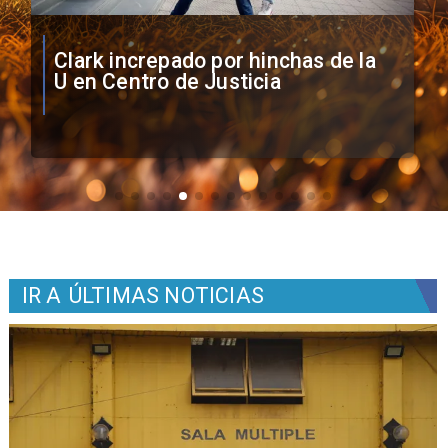
Vozinha firma contrato con Colo
Colo como nuevo arquero
IR A
ÚLTIMAS NOTICIAS