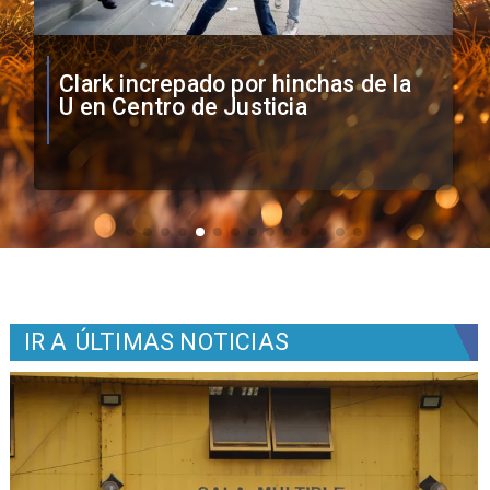
Vozinha firma contrato con Colo
Colo como nuevo arquero
IR A
ÚLTIMAS NOTICIAS