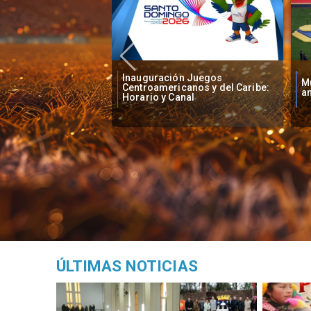
ón Juegos
Mundial 2030: Seis países
Me
canos y del Caribe:
anfitriones en tres continentes
d
anal
ÚLTIMAS NOTICIAS