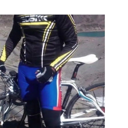
Provincia Los Andes
Con el tradicional Te Deum en
la parroquia Santa Rosa
finalizó el aniversario de Los
Andes