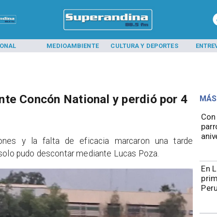
IONAL
MEDIOAMBIENTE
CULTURA Y DEPORTES
ENTRE
te Concón National y perdió por 4
MÁS
Con 
parr
aniv
iones y la falta de eficacia marcaron una tarde
 solo pudo descontar mediante Lucas Poza.
En L
prim
Per