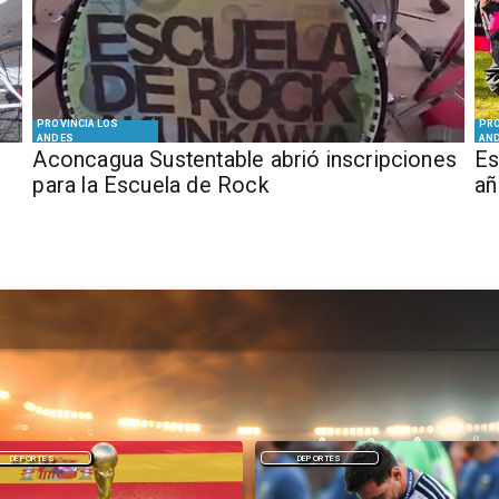
PROVINCIA LOS
PRO
ANDES
AN
Aconcagua Sustentable abrió inscripciones
Es
para la Escuela de Rock
añ
DEPORTES
DEPORTES