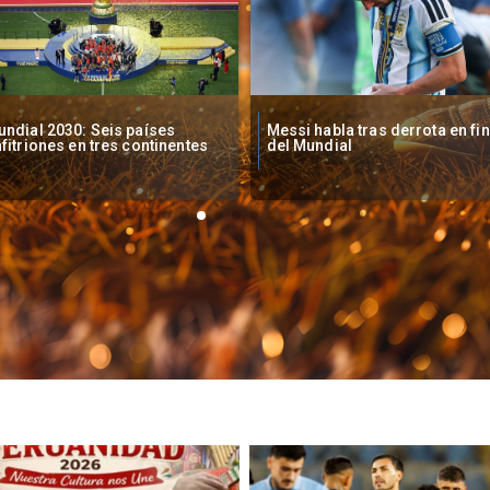
ssi habla tras derrota en final
FIFA investiga incidentes al fin
el Mundial
del Mundial