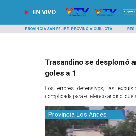
EN VIVO
A LOS ANDES
PROVINCIA SAN FELIPE
PROVINCIA QUILLOTA
REG
Trasandino se desplomó an
goles a 1
​Los errores defensivos, las expuls
complicada para el elenco andino, que
Provincia Los Andes