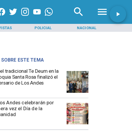
VISTAS
POLICIAL
NACIONAL
INI
 SOBRE ESTE TEMA
el tradicional Te Deum en la
oquia Santa Rosa finalizó el
ersario de Los Andes
os Andes celebrarán por
era vez el Día de la
uanidad