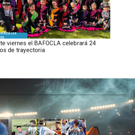
VINCIA LOS
DES
te viernes el BAFOCLA celebrará 24
os de trayectoria
DEPORTES
DEPORTES