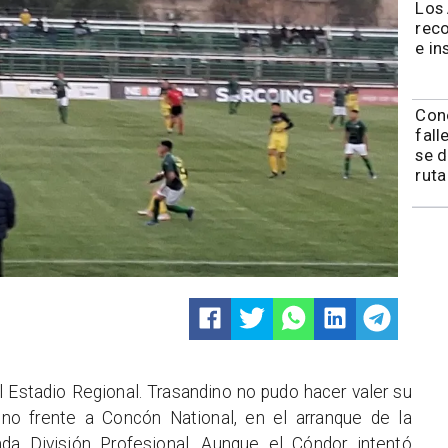
Los
rec
e in
Con
fall
se d
ruta
el Estadio Regional. Trasandino no pudo hacer valer su
uno frente a Concón National, en el arranque de la
a División Profesional. Aunque el Cóndor intentó