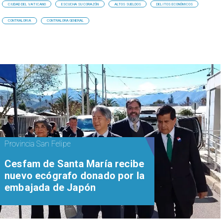
CIUDAD DEL VATICANO
ESCUCHA SU CORAZÓN
ALTOS SUELDOS
DELITOS ECONÓMICOS
CONTRALORIA
CONTRALORA GENERAL
Provincia San Felipe
Cesfam de Santa María recibe
nuevo ecógrafo donado por la
embajada de Japón