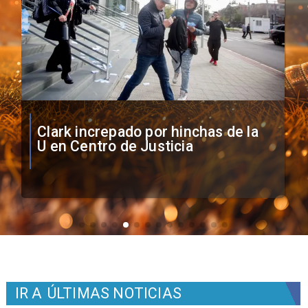
Vozinha firma contrato con Colo
Colo como nuevo arquero
IR A
ÚLTIMAS NOTICIAS