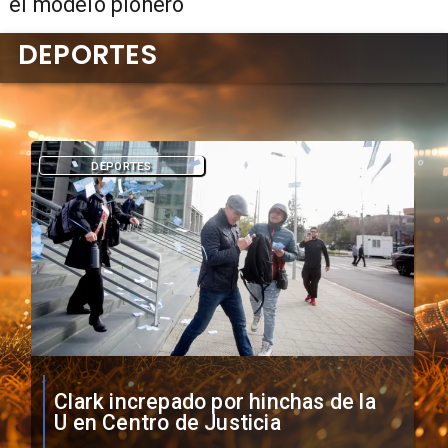
el modelo pionero
DEPORTES
DEPORTES
Vozinha firma contrato con Colo
Colo como nuevo arquero