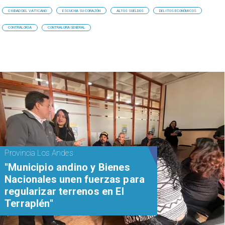
CIUDAD DEL VATICANO
ESCUCHA SU CORAZÓN
ALTOS SUELDOS
DELITOS ECONÓMICOS
CONTRALORIA
CONTRALORA GENERAL
Provincia Los Andes
"Municipio andino y Bienes
Nacionales unen fuerzas para
regularizar terrenos en El
Terraplén"