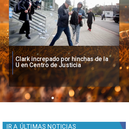
Vozinha firma contrato con Colo
Colo como nuevo arquero
IR A
ÚLTIMAS NOTICIAS