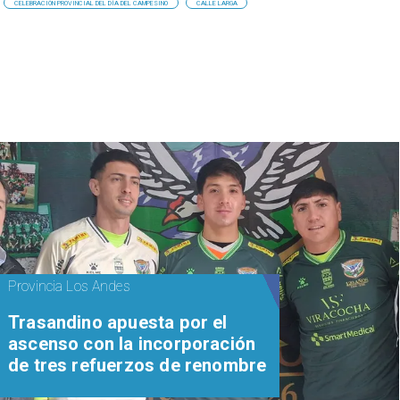
CELEBRACIÓN PROVINCIAL DEL DÍA DEL CAMPESINO
CALLE LARGA
Provincia Los Andes
Trasandino apuesta por el
ascenso con la incorporación
de tres refuerzos de renombre