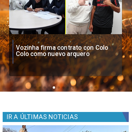
O'Higgins cae por penales ante
Boca Juniors en Copa
Sudamericana
IR A
ÚLTIMAS NOTICIAS