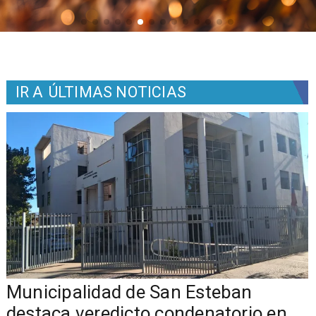
IR A
ÚLTIMAS NOTICIAS
Municipalidad de San Esteban
s
destaca veredicto condenatorio en