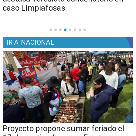
caso Limpiafosas
IR A
NACIONAL
a
Proyecto propone sumar feriado el