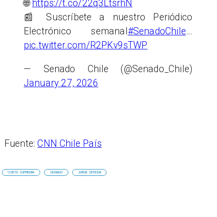
🌐
https://t.co/22q3LtsrhN
📰 Suscríbete a nuestro Periódico
Electrónico semanal
#SenadoChile
…
pic.twitter.com/R2PKv9sTWP
— Senado Chile (@Senado_Chile)
January 27, 2026
Fuente:
CNN Chile País
CORTE SUPREMA
SENADO
JORGE ZEPEDA