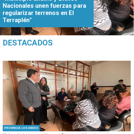
Nacionales unen fuerzas para
regularizar terrenos en El
Terraplén"
DESTACADOS
PROVINCIA LOS ANDES