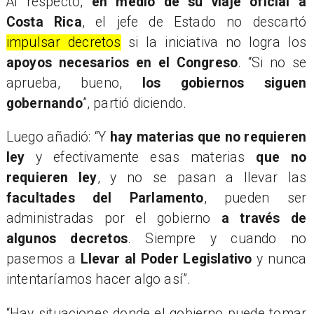
Al respecto,
en medio de su viaje oficial a
Costa Rica
, el jefe de Estado no descartó
impulsar decretos
si la iniciativa no logra los
apoyos necesarios en el Congreso
. “Si no se
aprueba, bueno,
los gobiernos siguen
gobernando
”, partió diciendo.
Luego añadió: “Y
hay materias que no requieren
ley
y efectivamente esas materias
que no
requieren ley
, y no se pasan a llevar las
facultades del Parlamento
, pueden ser
administradas por el gobierno
a través de
algunos decretos
. Siempre y cuando no
pasemos a
Llevar al Poder Legislativo
y nunca
intentaríamos hacer algo así”.
“Hay situaciones donde el gobierno puede tomar