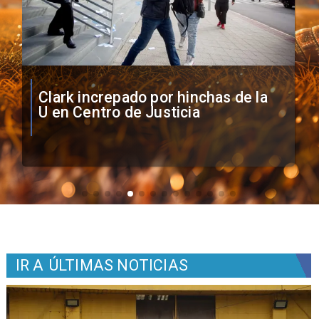
Vozinha firma contrato con Colo
Colo como nuevo arquero
IR A
ÚLTIMAS NOTICIAS