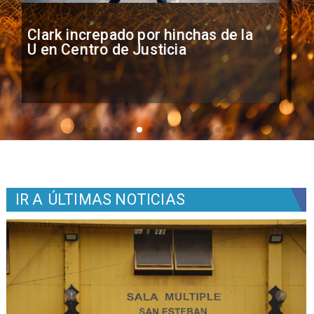
Vozinha firma contrato con Colo
Colo como nuevo arquero
IR A
ÚLTIMAS NOTICIAS