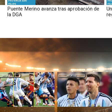
PROVINCIA SAN
PRO
FELIPE
FEL
Puente Merino avanza tras aprobación de
Un
la DGA
re
DEPORTES
DEPORTES