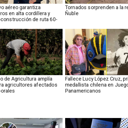
vo aéreo garantiza
Tornados sorprenden a la r
os en alta cordillera y
Ñuble
reconstrucción de ruta 60-
io de Agricultura amplía
Fallece Lucy López Cruz, p
ra agricultores afectados
medallista chilena en Jueg
porales
Panamericanos