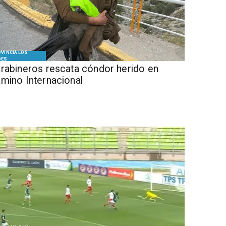
VINCIA LOS
DES
rabineros rescata cóndor herido en
mino Internacional