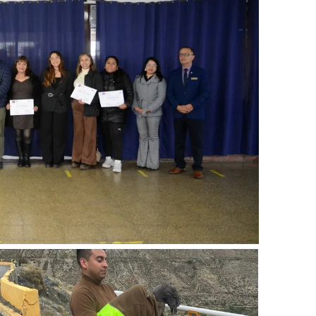
Provincia Los Andes
Lluvias convierten en pesadilla
el sueño de la casa propia en
Brisas de Los Andes