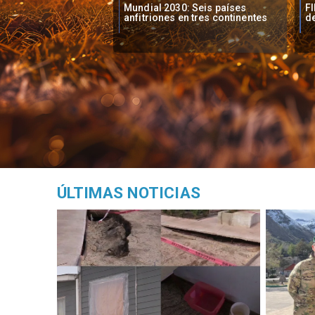
0: Seis países
FIFA investiga incidentes al final
Li
en tres continentes
del Mundial
en
ÚLTIMAS NOTICIAS