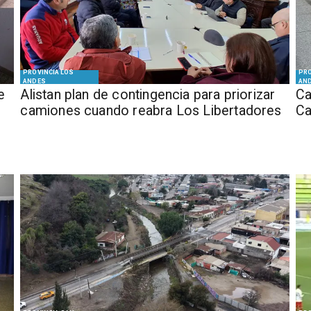
PROVINCIA LOS
PRO
ANDES
AN
e
Alistan plan de contingencia para priorizar
Ca
camiones cuando reabra Los Libertadores
Ca