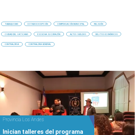
TABAQUISMO
ESTADO EXCEPCIÓN
COMPENSACIÓN MUNICIPAL
RELIGIÓN
CIUDAD DEL VATICANO
ESCUCHA SU CORAZÓN
ALTOS SUELDOS
DELITOS ECONÓMICOS
CONTRALORIA
CONTRALORA GENERAL
Provincia Los Andes
Inician talleres del programa