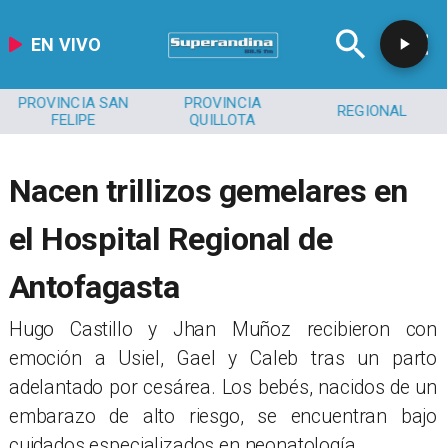
EN VIVO
PROVINCIA SAN
PROVINCIA
REGIONAL
FELIPE
QUILLOTA
Nacen trillizos gemelares en
el Hospital Regional de
Antofagasta
​Hugo Castillo y Jhan Muñoz recibieron con
emoción a Usiel, Gael y Caleb tras un parto
adelantado por cesárea. Los bebés, nacidos de un
embarazo de alto riesgo, se encuentran bajo
cuidados especializados en neonatología.