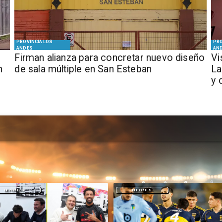
PROVINCIA LOS
PRO
ANDES
AN
​​Firman alianza para concretar nuevo diseño
​V
n
de sala múltiple en San Esteban
La
y 
DEPORTES
NACIONAL