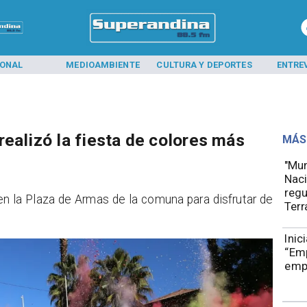
IONAL
MEDIOAMBIENTE
CULTURA Y DEPORTES
ENTRE
ealizó la fiesta de colores más
MÁS
"Mun
Naci
regu
en la Plaza de Armas de la comuna para disfrutar de
Terr
Inic
“Em
emp