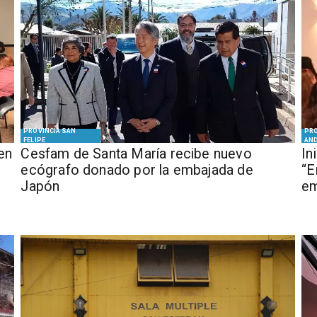
PROVINCIA SAN
PRO
FELIPE
AN
en
Cesfam de Santa María recibe nuevo
In
ecógrafo donado por la embajada de
“E
Japón
em