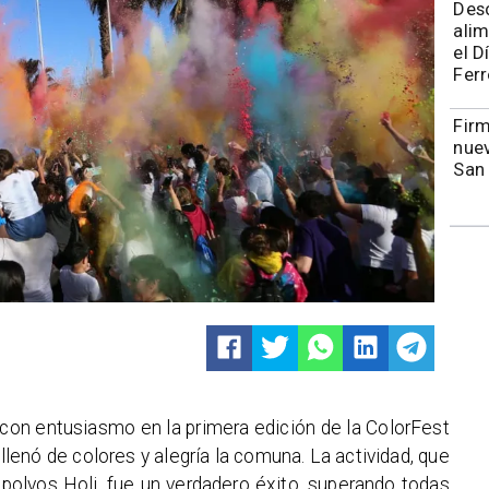
Des
alim
el D
Ferr
​​Fi
nuev
San
 con entusiasmo en la primera edición de la ColorFest
lenó de colores y alegría la comuna. La actividad, que
 polvos Holi, fue un verdadero éxito, superando todas