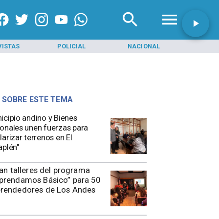
VISTAS
POLICIAL
NACIONAL
INI
 SOBRE ESTE TEMA
icipio andino y Bienes
onales unen fuerzas para
larizar terrenos en El
aplén"
ian talleres del programa
prendamos Básico” para 50
rendedores de Los Andes