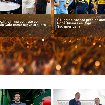
Higgins cae por penales ante
Operadores de apuestas onlin
oca Juniors en Copa
piden acelerar regulación en
udamericana
Chile