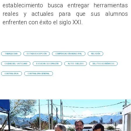
establecimiento busca entregar herramientas
reales y actuales para que sus alumnos
enfrenten con éxito el siglo XXI.
TABAQUISMO
ESTADO EXCEPCIÓN
COMPENSACIÓN MUNICIPAL
RELIGIÓN
CIUDAD DEL VATICANO
ESCUCHA SU CORAZÓN
ALTOS SUELDOS
DELITOS ECONÓMICOS
CONTRALORIA
CONTRALORA GENERAL