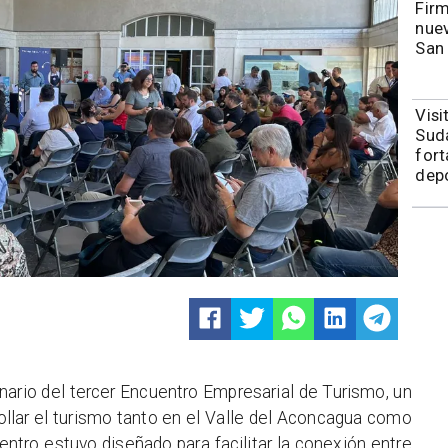
​​Fi
nuev
San
​Vis
Sudá
fort
depo
nario del tercer Encuentro Empresarial de Turismo, un
ollar el turismo tanto en el Valle del Aconcagua como
entro estuvo diseñado para facilitar la conexión entre