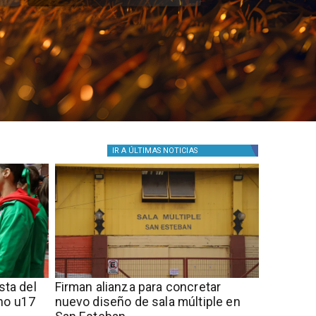
IR A
ÚLTIMAS NOTICIAS
sta del
​​Firman alianza para concretar
no u17
nuevo diseño de sala múltiple en