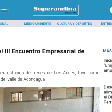
IONAL
MEDIOAMBIENTE
CULTURA Y DEPORTES
ENTRE
el III Encuentro Empresarial de
MÁS
Inic
“Emp
emp
n la ex estación de trenes de Los Andes, tuvo como
o del valle de Aconcagua
Des
alim
el D
Ferr