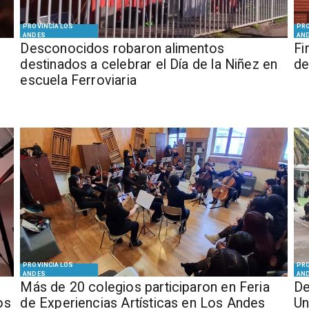
PROVINCIA LOS
PRO
ANDES
AN
Desconocidos robaron alimentos
​​
destinados a celebrar el Día de la Niñez en
de
escuela Ferroviaria
PROVINCIA LOS
PRO
ANDES
AN
Más de 20 colegios participaron en Feria
De
os
de Experiencias Artísticas en Los Andes
Un