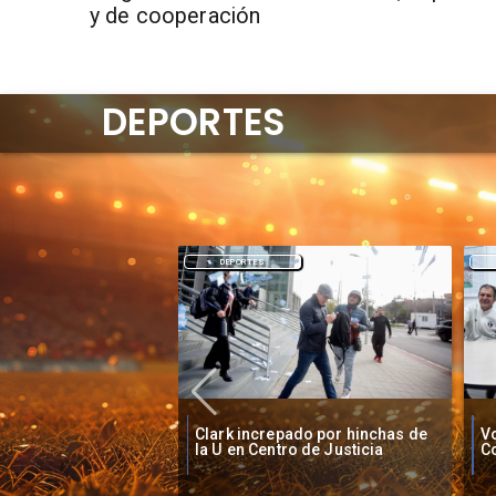
y de cooperación
DEPORTES
DEPORTES
O'
pado por hinchas de
Vozinha firma contrato con
B
ro de Justicia
Colo Colo como nuevo arquero
S