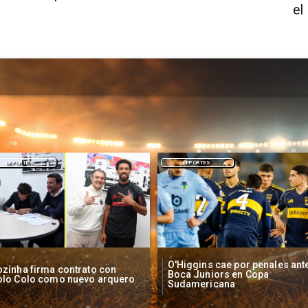
el
DEPORTES
NACIONAL
Higgins cae por penales ante
Operadores de apuestas onlin
oca Juniors en Copa
piden acelerar regulación en
udamericana
Chile