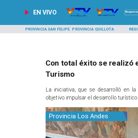
EN VIVO
A LOS ANDES
PROVINCIA SAN FELIPE
PROVINCIA QUILLOTA
REG
Con total éxito se realizó 
Turismo
​​La iniciativa, que se desarrolló e
objetivo impulsar el desarrollo turístic
Provincia Los Andes