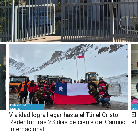
PROVINCIA LOS
PRO
ANDES
AN
Vialidad logra llegar hasta el Túnel Cristo
El
Redentor tras 23 días de cierre del Camino
el
Internacional