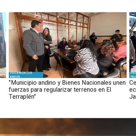
PROVINCIA LOS
PRO
ANDES
FEL
"Municipio andino y Bienes Nacionales unen
Ce
fuerzas para regularizar terrenos en El
ec
Terraplén"
J