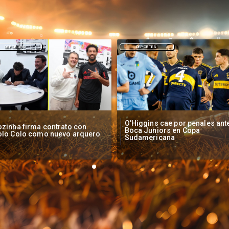
DEPORTES
NACIONAL
Higgins cae por penales ante
Operadores de apuestas onlin
oca Juniors en Copa
piden acelerar regulación en
udamericana
Chile