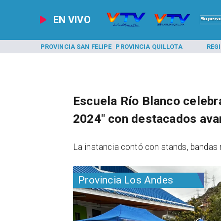
EN VIVO
A LOS ANDES
PROVINCIA SAN FELIPE
PROVINCIA QUILLOTA
REG
Escuela Río Blanco celebra
2024" con destacados ava
La instancia contó con stands, bandas m
Provincia Los Andes