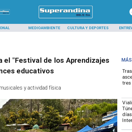
IONAL
MEDIOAMBIENTE
CULTURA Y DEPORTES
ENTRE
 el "Festival de los Aprendizajes
MÁS
nces educativos
Tras
asce
tres
usicales y actividad física
Vial
Túne
días
Inte