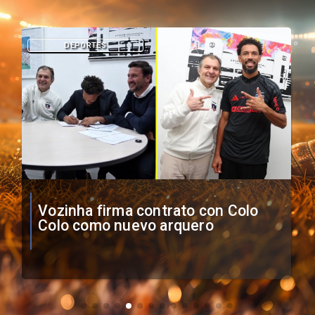
DEPORTES
O'Higgins cae por penales ante
Boca Juniors en Copa
Sudamericana