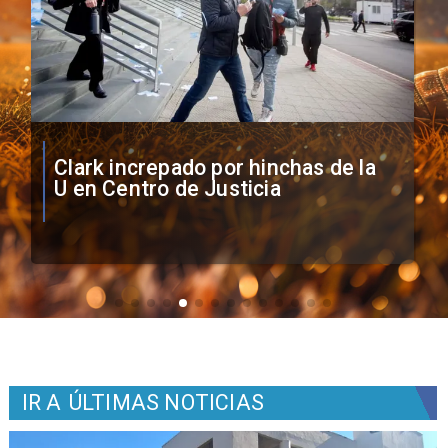
Vozinha firma contrato con Colo
Colo como nuevo arquero
IR A
ÚLTIMAS NOTICIAS