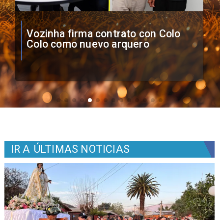
O'Higgins cae por penales ante
Boca Juniors en Copa
Sudamericana
IR A
ÚLTIMAS NOTICIAS