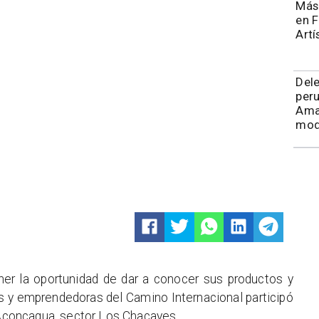
Más 
en F
Artí
Del
peru
Ama
mod
ner la oportunidad de dar a conocer sus productos y
s y emprendedoras del Camino Internacional participó
a Aconcagua, sector Los Chacayes.