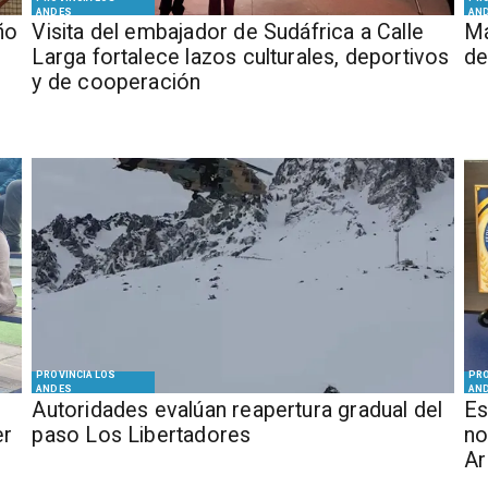
ANDES
AN
ño
​Visita del embajador de Sudáfrica a Calle
Má
Larga fortalece lazos culturales, deportivos
de
y de cooperación
PROVINCIA LOS
PRO
ANDES
AN
​​Autoridades evalúan reapertura gradual del
Es
er
paso Los Libertadores
no
Ar