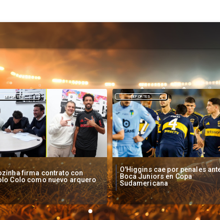
DEPORTES
NACIONAL
Higgins cae por penales ante
Operadores de apuestas onlin
oca Juniors en Copa
piden acelerar regulación en
udamericana
Chile