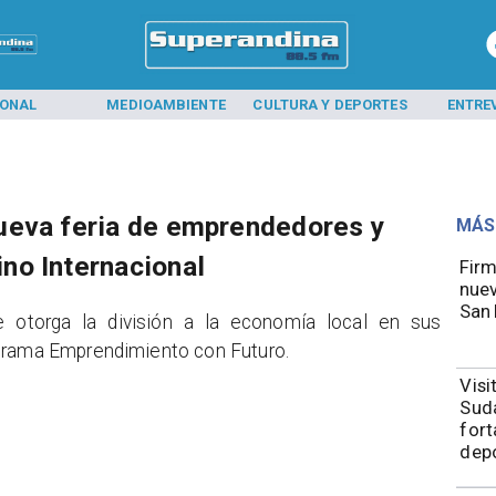
IONAL
MEDIOAMBIENTE
CULTURA Y DEPORTES
ENTRE
ueva feria de emprendedores y
MÁS
no Internacional
​​Fi
nuev
San 
e otorga la división a la economía local en sus
ograma Emprendimiento con Futuro.
​Vis
Sudá
fort
depo