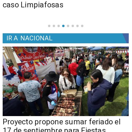
caso Limpiafosas
IR A
NACIONAL
a
Proyecto propone sumar feriado el
17 de septiembre para Fiestas