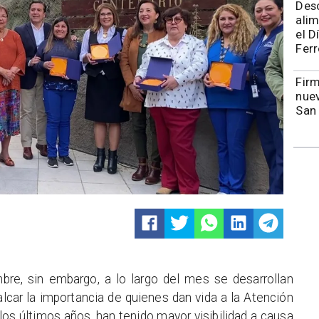
Des
alim
el D
Ferr
​​Fi
nuev
San
bre, sin embargo, a lo largo del mes se desarrollan
alcar la importancia de quienes dan vida a la Atención
los últimos años, han tenido mayor visibilidad a causa