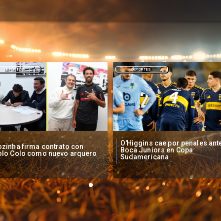
DEPORTES
NACIONAL
Higgins cae por penales ante
Operadores de apuestas onlin
oca Juniors en Copa
piden acelerar regulación en
udamericana
Chile