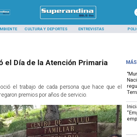
MBIENTE
CULTURA Y DEPORTES
ENTREVISTAS
POLI
 el Día de la Atención Primaria
MÁS
"Mun
Naci
regu
noció el trabajo de cada persona que hace que el
Terr
tregaron premios por años de servicio.
Inic
“Em
emp