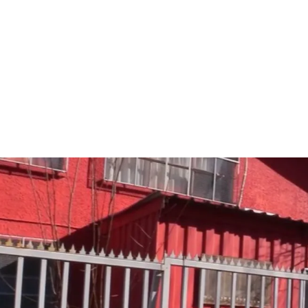
nes
para