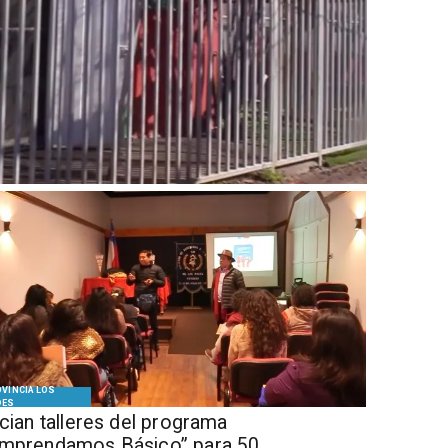
VINCIA LOS
DES
ician talleres del programa
mprendamos Básico” para 50