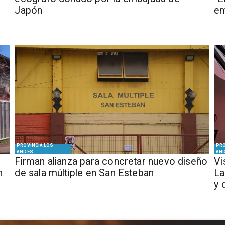
Japón
em
PROVINCIA LOS
PRO
ANDES
AN
​​Firman alianza para concretar nuevo diseño
​V
n
de sala múltiple en San Esteban
La
y 