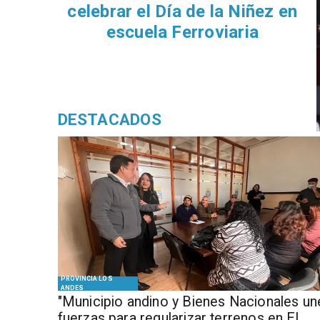
regularizar terrenos en 
Terraplén"
DESTACADOS
PROVINCIA LOS
ANDES
"Municipio andino y Bienes Nacionales un
fuerzas para regularizar terrenos en El