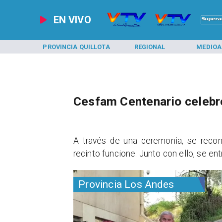
EN VIVO
 SAN FELIPE
PROVINCIA QUILLOTA
REGIONAL
MEDIOA
Cesfam Centenario celebró
​A través de una ceremonia, se reco
recinto funcione. Junto con ello, se en
Provincia Los Andes