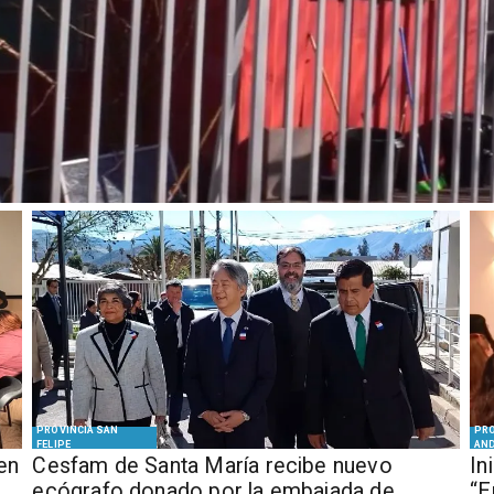
El
PROVINCIA SAN
PRO
FELIPE
AN
en
Cesfam de Santa María recibe nuevo
In
ecógrafo donado por la embajada de
“E