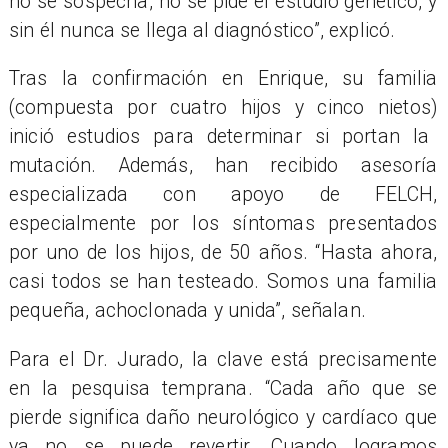
no se sospecha, no se pide el estudio gen
é
tico, y
sin
é
l nunca se llega al diagnó
stico
”
, explic
ó.
Tras la confirmación en Enrique, su familia
(compuesta por cuatro hijos y cinco nietos)
inici
ó estudios para determinar si portan la
mutación. Además, han recibido asesoría
especializada con apoyo de FELCH,
especialmente por los síntomas presentados
por uno de los hijos, de 50 añ
os.
“
Hasta ahora,
casi todos se han testeado. Somos una familia
pequeña, achoclonada y unida”, señalan.
Para el Dr. Jurado, la clave está precisamente
en la pesquisa temprana.
“
Cada año que se
pierde significa daño neurológico y cardíaco que
ya no se puede revertir. Cuando logramos