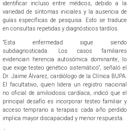
identificar incluso entre m
é
dicos, debido a la
variedad de síntomas iniciales y la ausencia de
guí
as
específicas de pesquisa. Esto se traduce
en consultas repetidas
y diagn
ó
sticos tard
í
os.
“
Esta enfermedad sigue siendo
subdiagnosticada. Los casos familiares
evidencian herencia autosómica dominante, lo
que exige testeo gen
é
tico sistem
á
tico
”, señaló
el
Dr. Jaime
Álvarez, cardiólogo de la Clínica BUPA.
El facultativo, quien lidera un registro nacional
no oficial de amiloidosis cardí
aca, indic
ó que el
principal desafío es incorporar testeo familiar y
acceso temprano a terapias: cada año perdido
implica mayor discapacidad y menor respuesta.