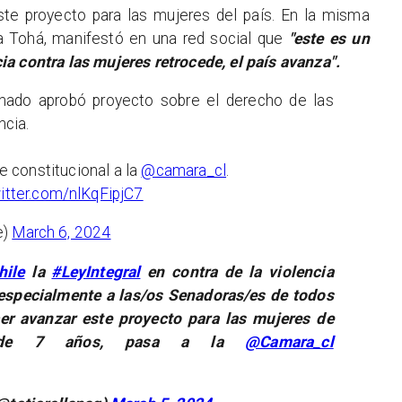
ste proyecto para las mujeres del país. En la misma
lina Tohá, manifestó en una red social que
"este es un
a contra las mujeres retrocede, el país avanza".
do aprobó proyecto sobre el derecho de las
ncia.
te constitucional a la
@camara_cl
.
witter.com/nlKqFipjC7
e)
March 6, 2024
ile
la
#LeyIntegral
en contra de la violencia
especialmente a las/os Senadoras/es de todos
cer avanzar este proyecto para las mujeres de
és de 7 años, pasa a la
@Camara_cl