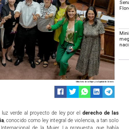
Sena
Flor
Mini
meg
naci
Ministerio de la Mujer y la Equidad de Género
 luz verde al proyecto de ley por el
derecho de las
ia
, conocido como ley integral de violencia, a tan solo
nternacional de la Mujer. La propuesta, que había