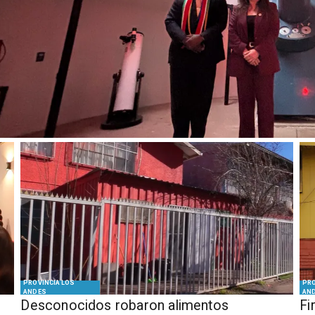
PROVINCIA LOS
PRO
ANDES
AN
Desconocidos robaron alimentos
​​