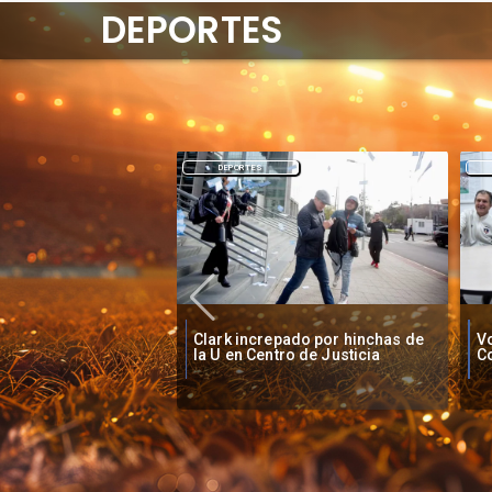
DEPORTES
DEPORTES
O'
pado por hinchas de
Vozinha firma contrato con
B
ro de Justicia
Colo Colo como nuevo arquero
S