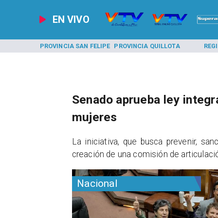
EN VIVO
A LOS ANDES
PROVINCIA SAN FELIPE
PROVINCIA QUILLOTA
REG
Senado aprueba ley integra
mujeres
​La iniciativa, que busca prevenir, san
creación de una comisión de articulación
Nacional