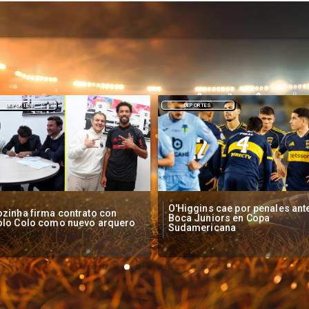
DEPORTES
NACIONAL
Higgins cae por penales ante
Operadores de apuestas onlin
oca Juniors en Copa
piden acelerar regulación en
udamericana
Chile