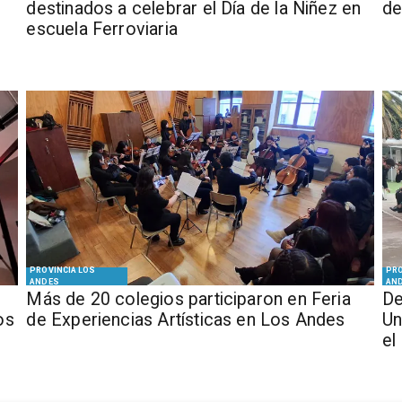
destinados a celebrar el Día de la Niñez en
de
escuela Ferroviaria
PROVINCIA LOS
PRO
ANDES
AN
Más de 20 colegios participaron en Feria
De
os
de Experiencias Artísticas en Los Andes
Un
el