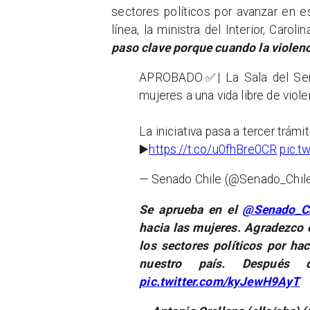
sectores políticos por avanzar en e
línea, la ministra del Interior, Caro
paso clave porque cuando la violenci
APROBADO✅| La Sala del Sena
mujeres a una vida libre de viole
La iniciativa pasa a tercer trámi
▶️
https://t.co/u0fhBre0CR
pic.t
— Senado Chile (@Senado_Chil
Se aprueba en el
@Senado_Ch
hacia las mujeres. Agradezco 
los sectores políticos por ha
nuestro país. Despu
pic.twitter.com/kyJewH9AyT