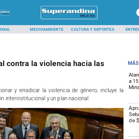
IONAL
MEDIOAMBIENTE
CULTURA Y DEPORTES
ENTRE
l contra la violencia hacia las
MÁS
Alar
a 15
Mins
cionar y erradicar la violencia de género, incluye la
 interinstitucional y un plan nacional.
Apru
Seba
de $