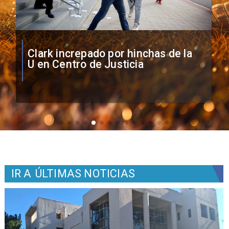
Vozinha firma contrato con Colo
Colo como nuevo arquero
IR A
ÚLTIMAS NOTICIAS