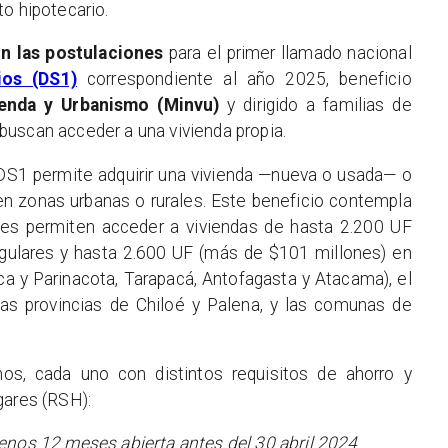
to hipotecario.
n las postulaciones
para el primer llamado nacional
ios (DS1)
correspondiente al año 2025, beneficio
ienda y Urbanismo (Minvu)
y dirigido a familias de
uscan acceder a una vivienda propia.
 DS1 permite adquirir una vivienda —nueva o usada— o
a en zonas urbanas o rurales. Este beneficio contempla
ales permiten acceder a viviendas de hasta 2.200 UF
egulares y hasta 2.600 UF (más de $101 millones) en
ca y Parinacota, Tarapacá, Antofagasta y Atacama), el
las provincias de Chiloé y Palena, y las comunas de
mos, cada uno con distintos requisitos de ahorro y
gares (RSH):
enos 12 meses abierta antes del 30 abril 2024