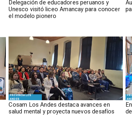
Delegación de educadores peruanos y
​​
Unesco visitó liceo Amancay para conocer
pa
el modelo pionero
PROVINCIA LOS
PRO
ANDES
AN
Cosam Los Andes destaca avances en
En
salud mental y proyecta nuevos desafíos
de