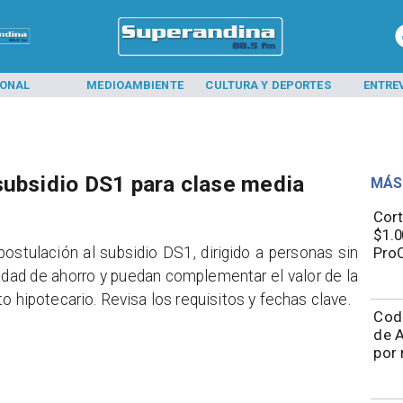
IONAL
MEDIOAMBIENTE
CULTURA Y DEPORTES
ENTRE
subsidio DS1 para clase media
MÁS
Cort
$1.0
postulación al subsidio DS1, dirigido a personas sin
ProC
idad de ahorro y puedan complementar el valor de la
o hipotecario. Revisa los requisitos y fechas clave.
Cod
de A
por 