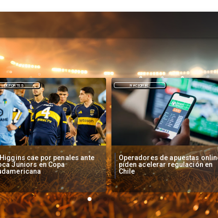
NACIONAL
DEPORTES
peradores de apuestas online
Fallece Lucy López Cruz,
den acelerar regulación en
primera medallista chilena en
ile
Juegos Panamericanos