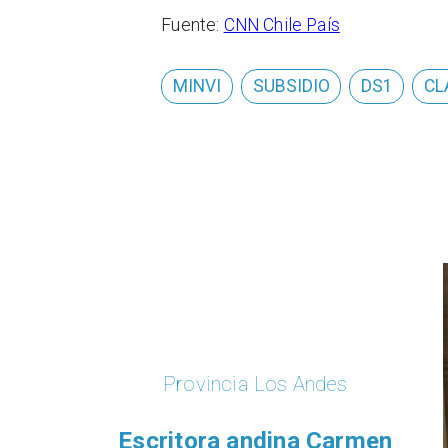
Fuente:
CNN Chile País
MINVI
SUBSIDIO
DS1
CL
Provincia Los Andes
Escritora andina Carmen